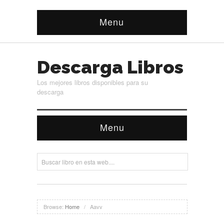
Menu
Descarga Libros
Los mejores libros disponibles para su
descarga
Menu
Browse:
Home
/
Aavv