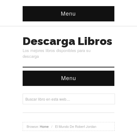
Menu
Descarga Libros
Los mejores libros disponibles para su
descarga
Menu
Browse:
Home
/
El Mundo De Robert Jordan