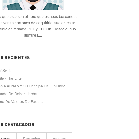
 que este sea el libro que estabas buscando.
s varias opciones de adquirirlo, suelen estar
nible en formato PDF y EBOOK. Deseo que lo
disfrutes....
S RECIENTES
r Swift
ite / The Elite
oble Aurelio Y Su Principe En El Mundo
undo De Robert Jordan
ibro De Valores De Paquito
OS DESTACADOS
ulares
Recientes
Autores