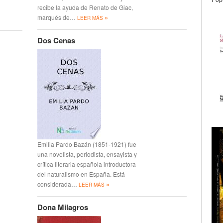
recibe la ayuda de Renato de Giac,
»
marqués de…
LEER MÁS
Dos Cenas
Emilia Pardo Bazán (1851-1921) fue
una novelista, periodista, ensayista y
crítica literaria española introductora
del naturalismo en España. Está
»
considerada…
LEER MÁS
Dona Milagros