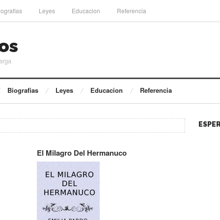
iografias
Leyes
Educacion
Referencia
os
arga
Biografias
Leyes
Educacion
Referencia
ESPER
El Milagro Del Hermanuco