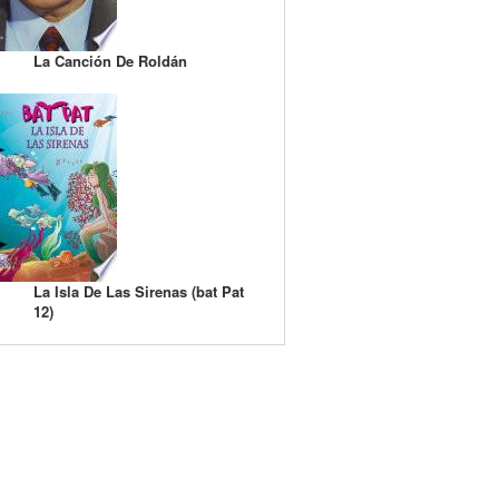
La Canción De Roldán
La Isla De Las Sirenas (bat Pat
12)