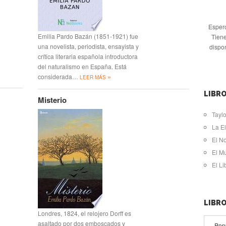
Espero
Emilia Pardo Bazán (1851-1921) fue
Tiene
una novelista, periodista, ensayista y
dispo
crítica literaria española introductora
del naturalismo en España. Está
»
considerada…
LEER MÁS
LIBRO
Misterio
Taylo
La El
El N
El M
El L
LIBR
Londres, 1824, el relojero Dorff es
asaltado por dos emboscados y
Pop