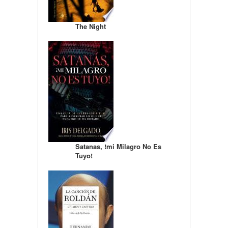
The Night
Satanas, !mi Milagro No Es
Tuyo!