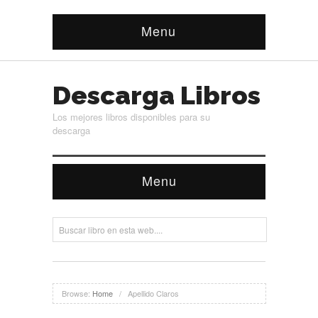
Menu
Descarga Libros
Los mejores libros disponibles para su
descarga
Menu
Browse:
Home
/
Apellido Claros