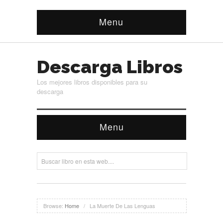
Menu
Descarga Libros
Los mejores libros disponibles para su
descarga
Menu
Browse:
Home
/
La Muerte De Las Lenguas