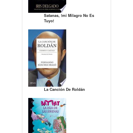
Satanas, !mi Milagro No Es
Tuyo!
La Canción De Roldán