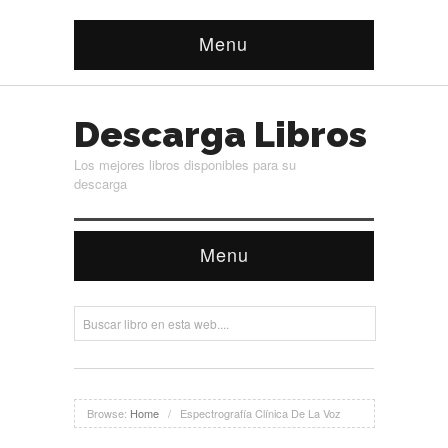
Menu
Descarga Libros
Los mejores libros disponibles para su
descarga
Menu
Browse:
Home
/
Espectrografía Clínica De La Voz