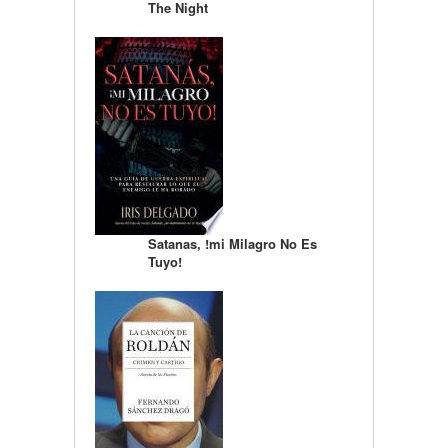
The Night
Satanas, !mi Milagro No Es
Tuyo!