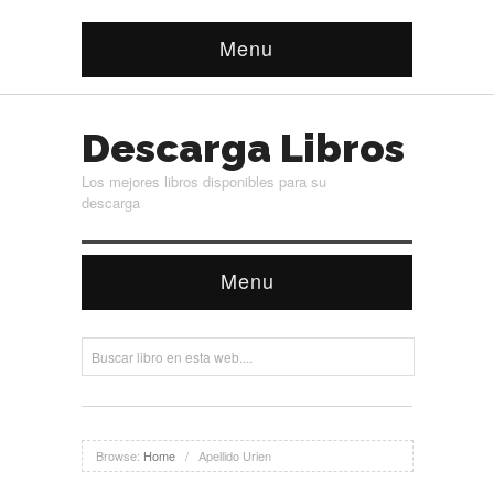
Menu
Descarga Libros
Los mejores libros disponibles para su
descarga
Menu
Browse:
Home
/
Apellido Urien