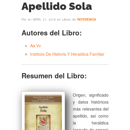
Apellido Sola
Por
en
en Libros de
ABRIL 21, 2018
REFERENCIA
Autores del Libro:
Aa Vv
Instituto De Historia Y Heraldica Familiar
Resumen del Libro:
Origen, significado
y datos históricos
más relevantes del
apellido, así como
la heráldica
(escudo de armas)