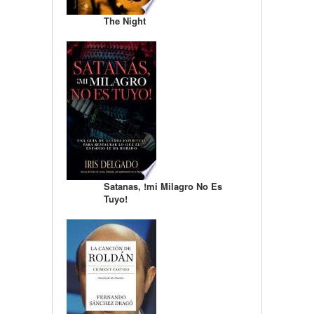
The Night
Satanas, !mi Milagro No Es
Tuyo!