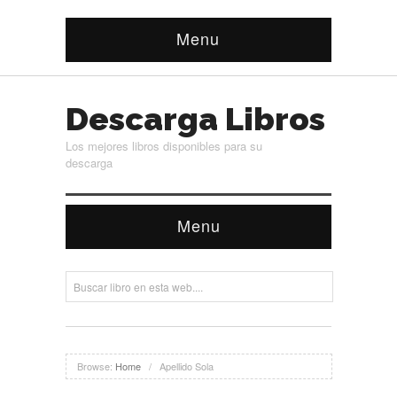
Menu
Descarga Libros
Los mejores libros disponibles para su
descarga
Menu
Browse:
Home
/
Apellido Sola