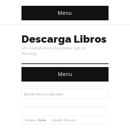
Menu
Descarga Libros
Los mejores libros disponibles para su
descarga
Menu
Browse:
Home
/
Apellido Roncero