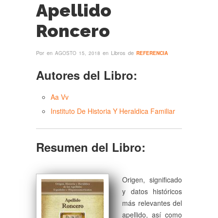
Apellido
Roncero
Por
en
en Libros de
AGOSTO 15, 2018
REFERENCIA
Autores del Libro:
Aa Vv
Instituto De Historia Y Heraldica Familiar
Resumen del Libro:
Origen, significado
y datos históricos
más relevantes del
apellido, así como