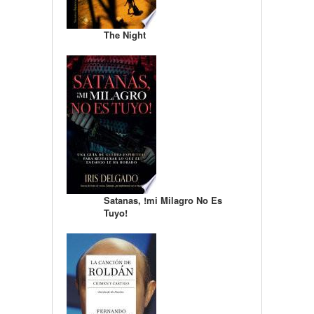
The Night
Satanas, !mi Milagro No Es
Tuyo!