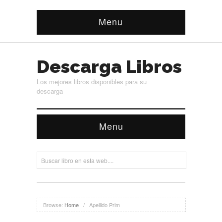
Menu
Descarga Libros
Los mejores libros disponibles para su
descarga
Menu
Browse:
Home
/
Apellido Prim