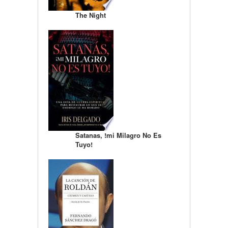
The Night
Satanas, !mi Milagro No Es
Tuyo!