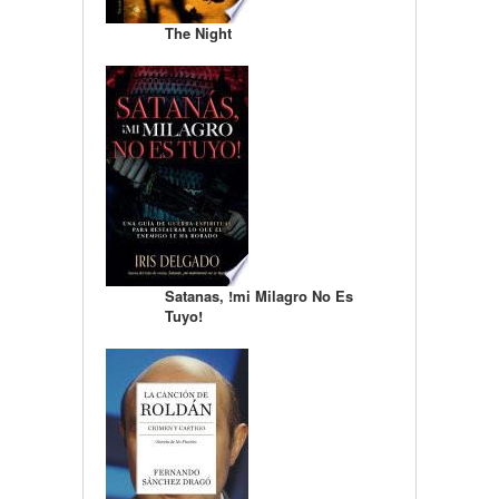
The Night
Satanas, !mi Milagro No Es
Tuyo!