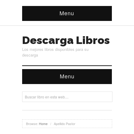
Menu
Descarga Libros
Los mejores libros disponibles para su
descarga
Menu
Browse:
Home
/
Apellido Pastor