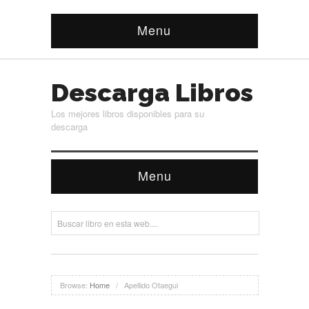
Menu
Descarga Libros
Los mejores libros disponibles para su
descarga
Menu
Browse:
Home
/
Apellido Otaegui