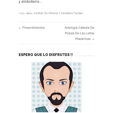
y simbolismo…
Tags:
Aavv
,
Instituto De Historia Y Heraldica Familiar
← Presentimientos
Antología Cátedra De
Poesía De Las Letras
Hispánicas →
ESPERO QUE LO DISFRUTES !!