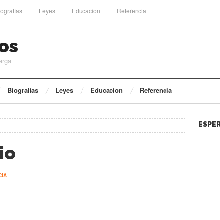
iografias
Leyes
Educacion
Referencia
os
arga
Biografias
Leyes
Educacion
Referencia
ESPER
io
CIA