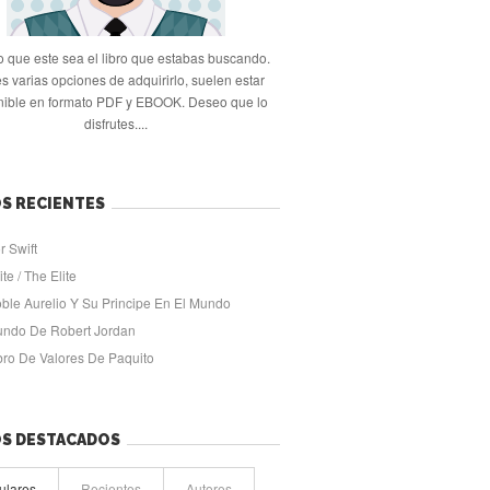
 que este sea el libro que estabas buscando.
s varias opciones de adquirirlo, suelen estar
nible en formato PDF y EBOOK. Deseo que lo
disfrutes....
S RECIENTES
r Swift
ite / The Elite
oble Aurelio Y Su Principe En El Mundo
undo De Robert Jordan
ibro De Valores De Paquito
OS DESTACADOS
ulares
Recientes
Autores