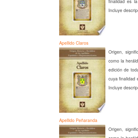
finalidad es l
Incluye descri
Apellido Claros
Origen, signif
como la heráld
edición de tod
cuya finalidad 
Incluye descri
Apellido Peñaranda
Origen, signif