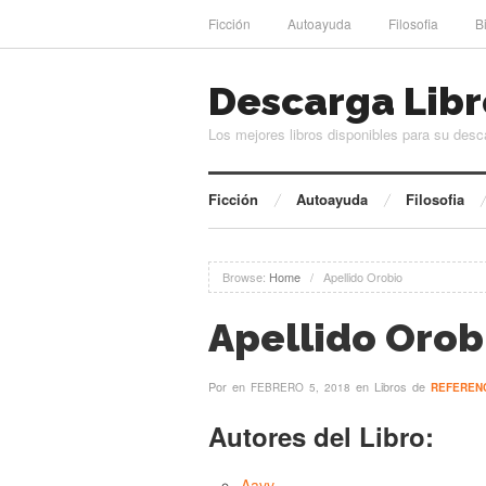
Ficción
Autoayuda
Filosofia
B
Descarga Libr
Los mejores libros disponibles para su desc
Ficción
Autoayuda
Filosofia
Browse:
Home
/
Apellido Orobio
Apellido Orob
Por
en
en Libros de
FEBRERO 5, 2018
REFEREN
Autores del Libro:
Aavv