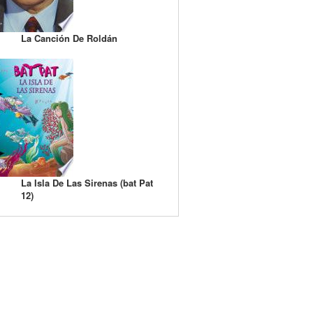
La Canción De Roldán
La Isla De Las Sirenas (bat Pat
12)