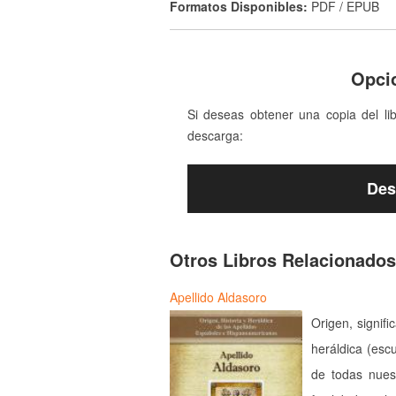
Formatos Disponibles:
PDF / EPUB
Opci
Si deseas obtener una copia del li
descarga:
Des
Otros Libros Relacionados
Apellido Aldasoro
Origen, signifi
heráldica (esc
de todas nues