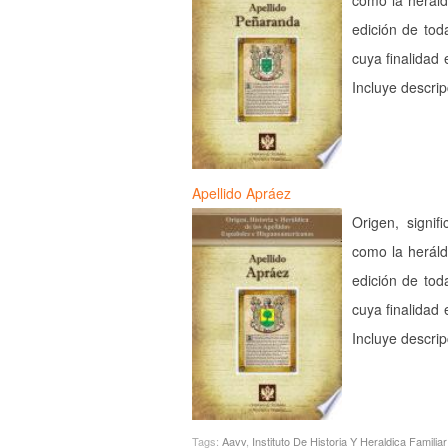
como la heráld
edición de tod
cuya finalidad 
Incluye descri
Apellido Apráez
Origen, signif
como la heráld
edición de tod
cuya finalidad 
Incluye descri
Tags:
Aavv
,
Instituto De Historia Y Heraldica Familiar