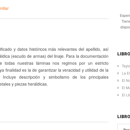
iliar
Espero
Tiene
dispo
ificado y datos históricos más relevantes del apellido, así
LIBRO
ldica (escudo de armas) del linaje. Para la documentación
de todas nuestras láminas nos regimos por un estricto
Taylo
ya finalidad es la de garantizar la veracidad y utilidad de la
La El
. Incluye descripción y simbolismo de los principales
El N
tales y piezas heráldicas.
El M
El L
LIBR
Pop