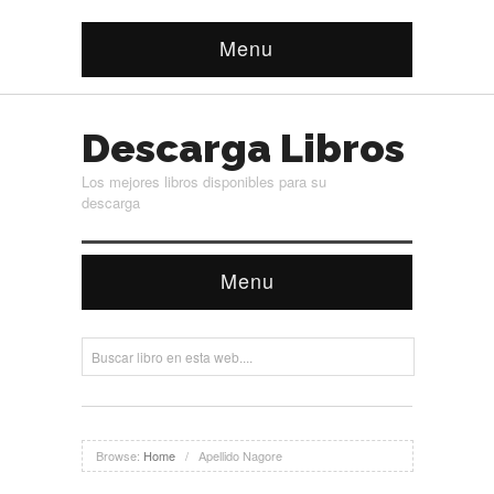
Menu
Descarga Libros
Los mejores libros disponibles para su
descarga
Menu
Browse:
Home
/
Apellido Nagore