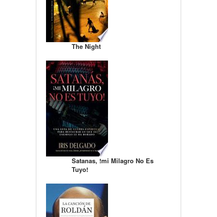
The Night
Satanas, !mi Milagro No Es
Tuyo!