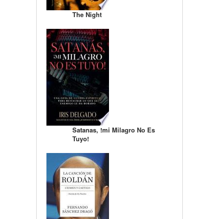
The Night
Satanas, !mi Milagro No Es
Tuyo!