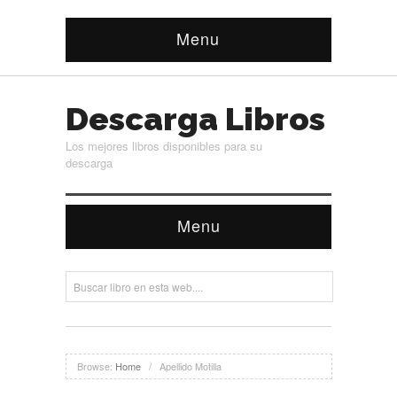
Menu
Descarga Libros
Los mejores libros disponibles para su
descarga
Menu
Browse:
Home
/
Apellido Motilla