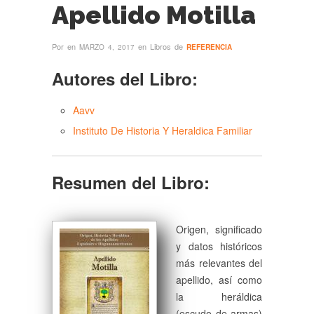
Apellido Motilla
Por
en
en Libros de
MARZO 4, 2017
REFERENCIA
Autores del Libro:
Aavv
Instituto De Historia Y Heraldica Familiar
Resumen del Libro:
Origen, significado
y datos históricos
más relevantes del
apellido, así como
la heráldica
(escudo de armas)