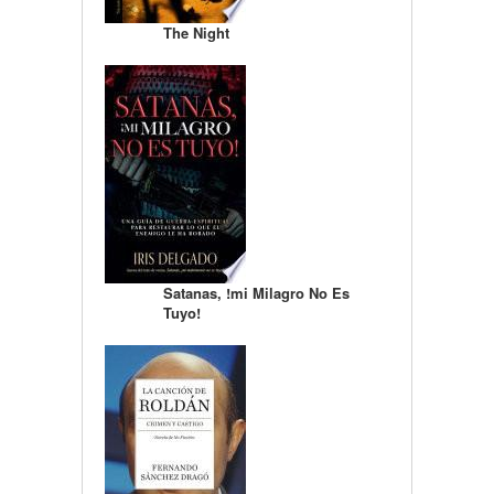
The Night
Satanas, !mi Milagro No Es
Tuyo!