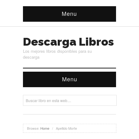
Menu
Descarga Libros
Los mejores libros disponibles para su
descarga
Menu
Browse:
Home
/
Apellido Morte