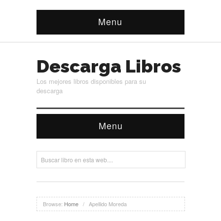
Menu
Descarga Libros
Los mejores libros disponibles para su
descarga
Menu
Browse:
Home
/
Apellido Moreda