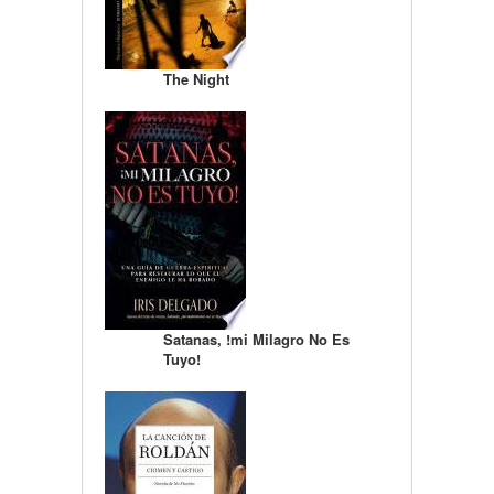
The Night
Satanas, !mi Milagro No Es
Tuyo!