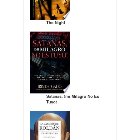
The Night
Satanas, !mi Milagro No Es
Tuyo!