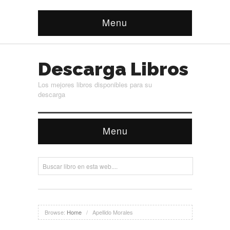
Menu
Descarga Libros
Los mejores libros disponibles para su
descarga
Menu
Browse:
Home
/
Apellido Morales