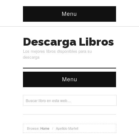
Menu
Descarga Libros
Los mejores libros disponibles para su
descarga
Menu
Browse:
Home
/
Apellido Martell