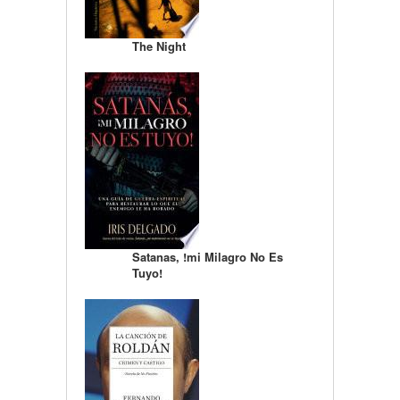
The Night
Satanas, !mi Milagro No Es
Tuyo!