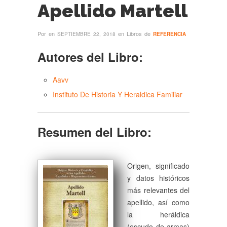
Apellido Martell
Por
en
en Libros de
SEPTIEMBRE 22, 2018
REFERENCIA
Autores del Libro:
Aavv
Instituto De Historia Y Heraldica Familiar
Resumen del Libro:
Origen, significado
y datos históricos
más relevantes del
apellido, así como
la heráldica
(escudo de armas)