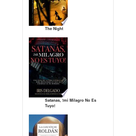
The Night
Satanas, !mi Milagro No Es
Tuyo!