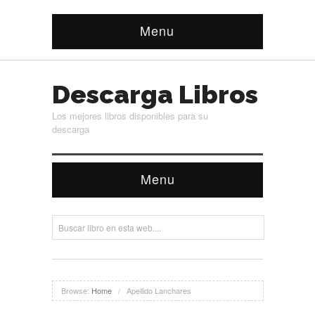
Menu
Descarga Libros
Los mejores libros disponibles para su
descarga
Menu
Browse:
Home
/
Apellido Lanchares