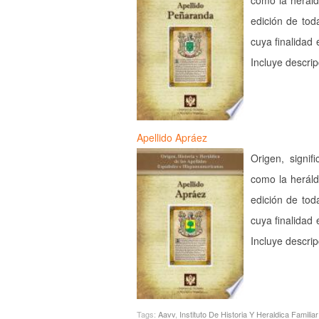
como la heráld
edición de tod
cuya finalidad 
Incluye descri
Apellido Apráez
Origen, signif
como la heráld
edición de tod
cuya finalidad 
Incluye descri
Tags:
Aavv
,
Instituto De Historia Y Heraldica Familiar