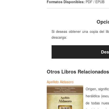
Formatos Disponibles:
PDF / EPUB
Opci
Si deseas obtener una copia del li
descarga:
Des
Otros Libros Relacionados
Apellido Aldasoro
Origen, signifi
heráldica (esc
de todas nues