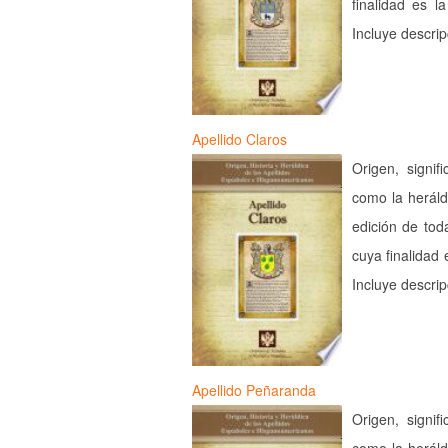
finalidad es l
Incluye descri
Apellido Claros
Origen, signif
como la heráld
edición de tod
cuya finalidad 
Incluye descri
Apellido Peñaranda
Origen, signif