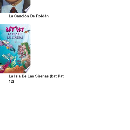
La Canción De Roldán
La Isla De Las Sirenas (bat Pat
12)