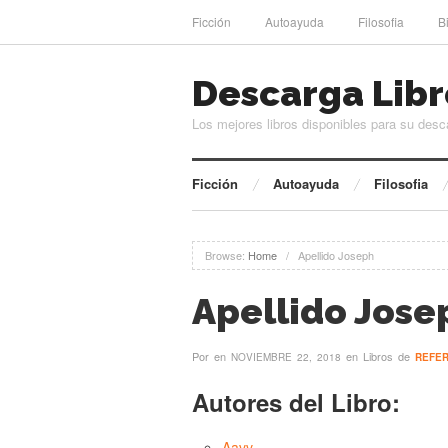
Ficción
Autoayuda
Filosofia
B
Descarga Libr
Los mejores libros disponibles para su desc
Ficción
Autoayuda
Filosofia
Browse:
Home
/
Apellido Joseph
Apellido Jose
Por
en
en Libros de
NOVIEMBRE 22, 2018
REFER
Autores del Libro:
Aavv