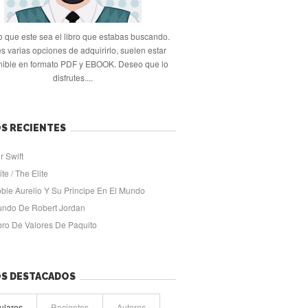
 que este sea el libro que estabas buscando.
s varias opciones de adquirirlo, suelen estar
nible en formato PDF y EBOOK. Deseo que lo
disfrutes....
S RECIENTES
r Swift
ite / The Elite
oble Aurelio Y Su Principe En El Mundo
undo De Robert Jordan
ibro De Valores De Paquito
OS DESTACADOS
ulares
Recientes
Autores