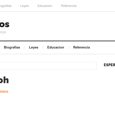
iografias
Leyes
Educacion
Referencia
os
arga
Biografias
Leyes
Educacion
Referencia
ESPER
ph
ENCIA