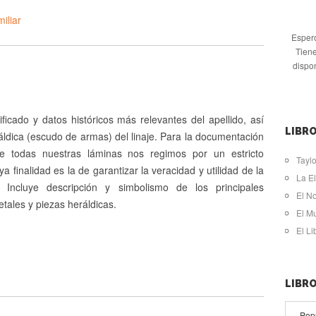
iliar
Espero
Tiene
dispo
ificado y datos históricos más relevantes del apellido, así
LIBRO
ldica (escudo de armas) del linaje. Para la documentación
de todas nuestras láminas nos regimos por un estricto
Taylo
ya finalidad es la de garantizar la veracidad y utilidad de la
La El
. Incluye descripción y simbolismo de los principales
El N
tales y piezas heráldicas.
El M
El L
LIBR
Pop