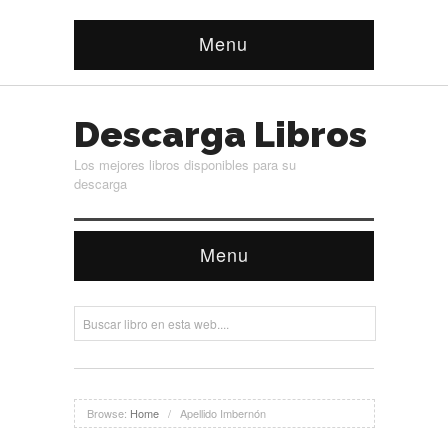
Menu
Descarga Libros
Los mejores libros disponibles para su
descarga
Menu
Browse:
Home
/
Apellido Imbernón