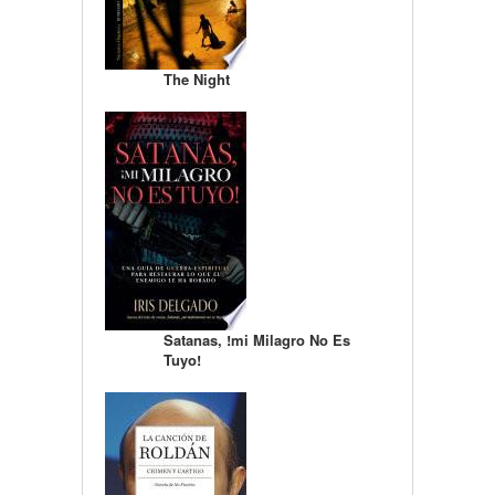
The Night
Satanas, !mi Milagro No Es
Tuyo!