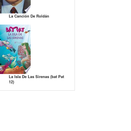
La Canción De Roldán
La Isla De Las Sirenas (bat Pat
12)