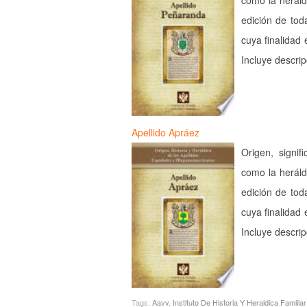
como la heráld
edición de tod
cuya finalidad 
Incluye descri
Apellido Apráez
Origen, signif
como la heráld
edición de tod
cuya finalidad 
Incluye descri
Tags:
Aavv
,
Instituto De Historia Y Heraldica Familiar