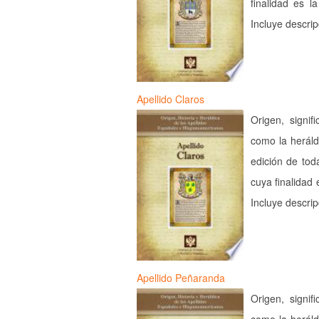
finalidad es l
Incluye descri
Apellido Claros
Origen, signif
como la heráld
edición de tod
cuya finalidad 
Incluye descri
Apellido Peñaranda
Origen, signif