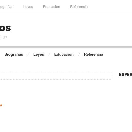
iografias
Leyes
Educacion
Referencia
os
arga
Biografias
Leyes
Educacion
Referencia
ESPER
IA