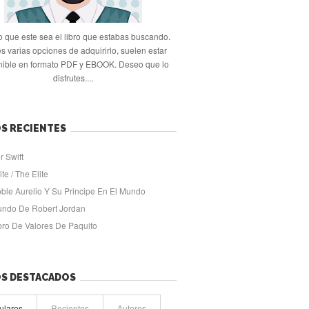
 que este sea el libro que estabas buscando.
s varias opciones de adquirirlo, suelen estar
nible en formato PDF y EBOOK. Deseo que lo
disfrutes....
S RECIENTES
r Swift
ite / The Elite
oble Aurelio Y Su Principe En El Mundo
undo De Robert Jordan
ibro De Valores De Paquito
OS DESTACADOS
ulares
Recientes
Autores