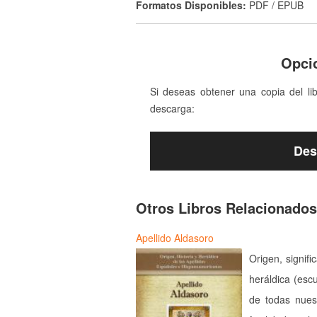
Formatos Disponibles:
PDF / EPUB
Opci
Si deseas obtener una copia del li
descarga:
Des
Otros Libros Relacionados
Apellido Aldasoro
Origen, signifi
heráldica (esc
de todas nues