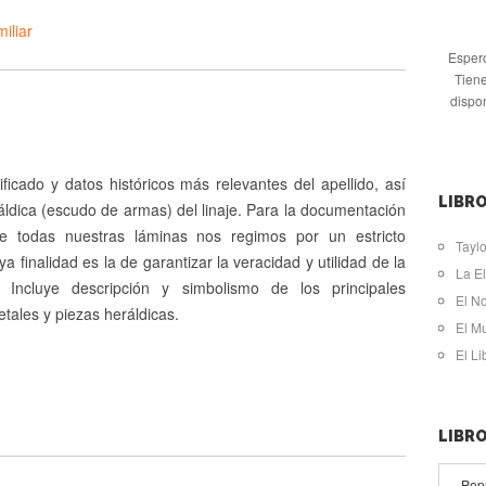
iliar
Espero
Tiene
dispo
ificado y datos históricos más relevantes del apellido, así
LIBRO
ldica (escudo de armas) del linaje. Para la documentación
de todas nuestras láminas nos regimos por un estricto
Taylo
ya finalidad es la de garantizar la veracidad y utilidad de la
La El
. Incluye descripción y simbolismo de los principales
El N
tales y piezas heráldicas.
El M
El L
LIBR
Pop