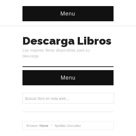
Menu
Descarga Libros
Los mejores libros disponibles para su
descarga
Menu
Browse:
Home
/
Apellido González