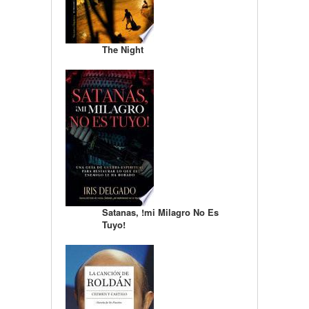
The Night
Satanas, !mi Milagro No Es
Tuyo!