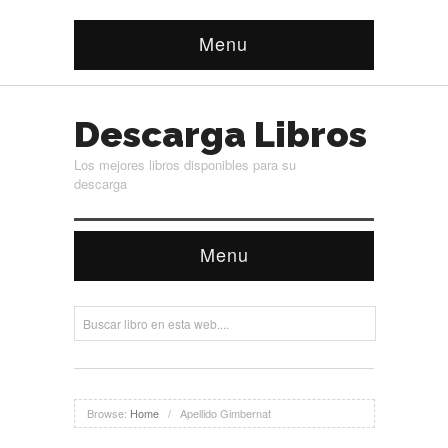
Menu
Descarga Libros
Los mejores libros disponibles para su
descarga
Menu
Browse:
Home
/
Apellido Gimbernat