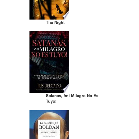
The Night
Satanas, !mi Milagro No Es
Tuyo!