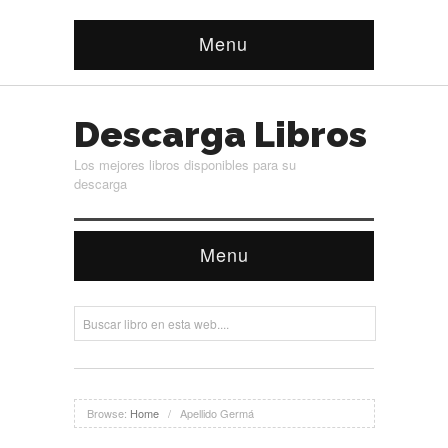
Menu
Descarga Libros
Los mejores libros disponibles para su
descarga
Menu
Browse:
Home
/
Apellido Germá