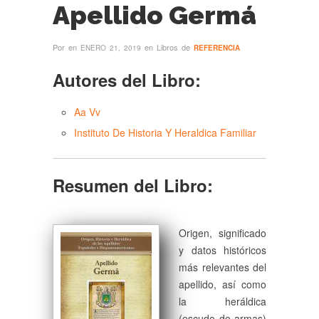
Apellido Germá
Por
en
en Libros de
ENERO 21, 2019
REFERENCIA
Autores del Libro:
Aa Vv
Instituto De Historia Y Heraldica Familiar
Resumen del Libro:
Origen, significado
y datos históricos
más relevantes del
apellido, así como
la heráldica
(escudo de armas)