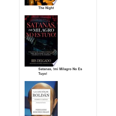
The Night
Satanas, !mi Milagro No Es
Tuyo!