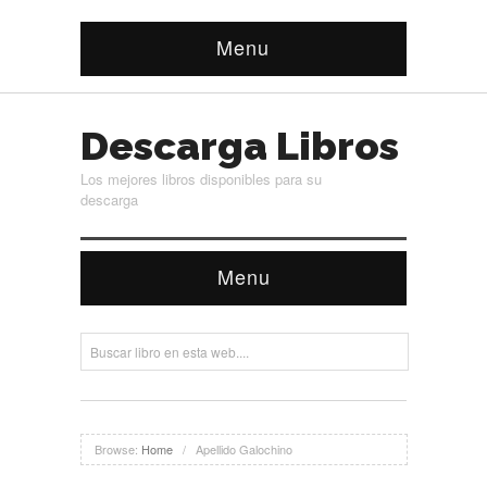
Menu
Descarga Libros
Los mejores libros disponibles para su
descarga
Menu
Browse:
Home
/
Apellido Galochino