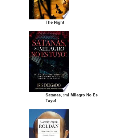
The Night
Satanas, !mi Milagro No Es
Tuyo!