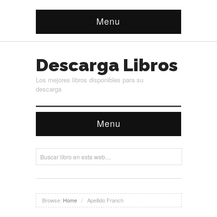
Menu
Descarga Libros
Los mejores libros disponibles para su
descarga
Menu
Browse:
Home
/
Apellido Franch