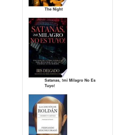
The Night
Satanas, !mi Milagro No Es
Tuyo!