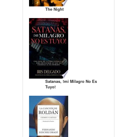
The Night
Satanas, !mi Milagro No Es
Tuyo!