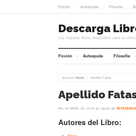
Ficción
Autoayuda
Filosofia
B
Descarga Libr
Los mejores libros disponibles para su desc
Ficción
Autoayuda
Filosofia
Browse:
Home
/
Apellido Fatas
Apellido Fata
Por
en
en Libros de
ABRIL 20, 2018
REFERENCI
Autores del Libro:
Aavv