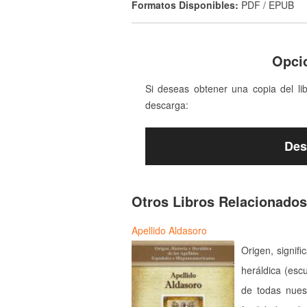
Formatos Disponibles:
PDF / EPUB
Opci
Si deseas obtener una copia del li
descarga:
Des
Otros Libros Relacionados
Apellido Aldasoro
Origen, signifi
heráldica (esc
de todas nues