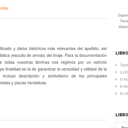
iliar
Espero
Tiene
dispo
ificado y datos históricos más relevantes del apellido, así
LIBRO
ldica (escudo de armas) del linaje. Para la documentación
de todas nuestras láminas nos regimos por un estricto
Taylo
ya finalidad es la de garantizar la veracidad y utilidad de la
La El
. Incluye descripción y simbolismo de los principales
El N
tales y piezas heráldicas.
El M
El L
LIBR
Pop