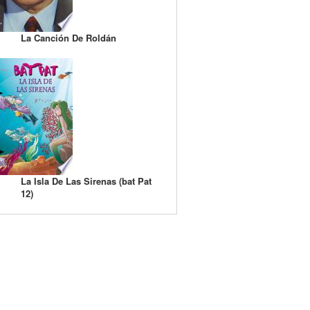
La Canción De Roldán
La Isla De Las Sirenas (bat Pat
12)