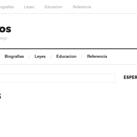
iografias
Leyes
Educacion
Referencia
os
arga
Biografias
Leyes
Educacion
Referencia
ESPER
s
A