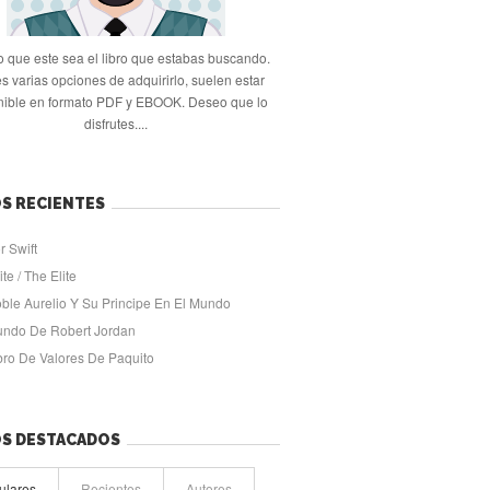
 que este sea el libro que estabas buscando.
s varias opciones de adquirirlo, suelen estar
nible en formato PDF y EBOOK. Deseo que lo
disfrutes....
S RECIENTES
r Swift
ite / The Elite
oble Aurelio Y Su Principe En El Mundo
undo De Robert Jordan
ibro De Valores De Paquito
OS DESTACADOS
ulares
Recientes
Autores