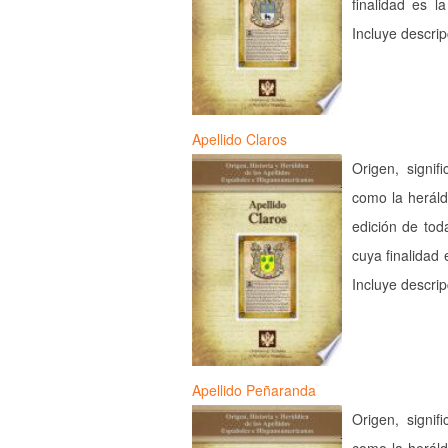
finalidad es l
Incluye descri
Apellido Claros
Origen, signif
como la heráld
edición de tod
cuya finalidad 
Incluye descri
Apellido Peñaranda
Origen, signif