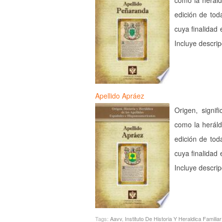
como la heráld
edición de tod
cuya finalidad 
Incluye descri
Apellido Apráez
Origen, signif
como la heráld
edición de tod
cuya finalidad 
Incluye descri
Tags:
Aavv
,
Instituto De Historia Y Heraldica Familiar