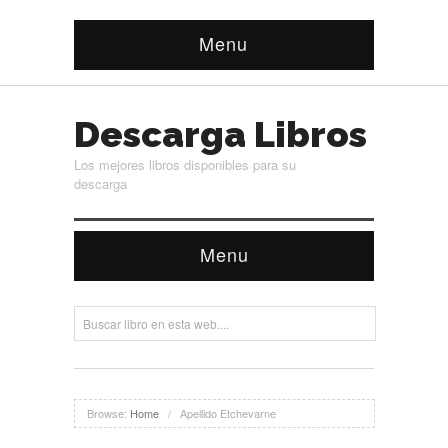
Menu
Descarga Libros
Los mejores libros disponibles para su
descarga
Menu
Browse:
Home
/
Apellido Etchevarne