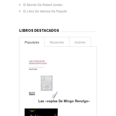
El Mundo De Robert Jordan
El Libro De Valores De Paquito
LIBROS DESTACADOS
Populares
Recientes
Autores
Las «coplas De Mingo Revulgo»