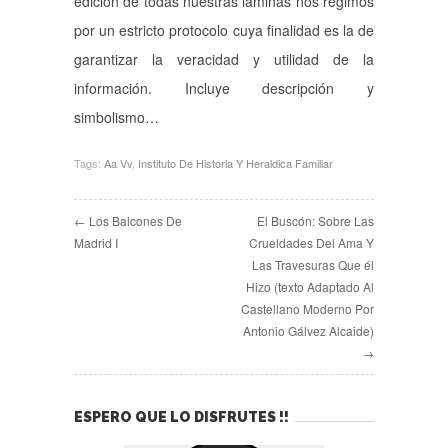
edición de todas nuestras láminas nos regimos
por un estricto protocolo cuya finalidad es la de
garantizar la veracidad y utilidad de la
información. Incluye descripción y
simbolismo…
Tags:
Aa Vv
,
Instituto De Historia Y Heraldica Familiar
← Los Balcones De
El Buscón: Sobre Las
Madrid I
Crueldades Del Ama Y
Las Travesuras Que él
Hizo (texto Adaptado Al
Castellano Moderno Por
Antonio Gálvez Alcaide)
→
ESPERO QUE LO DISFRUTES !!