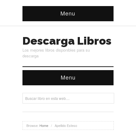
Menu
Descarga Libros
Los mejores libros disponibles para su
descarga
Menu
Browse:
Home
/
Apellido Esteso