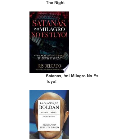
The Night
Satanas, !mi Milagro No Es
Tuyo!