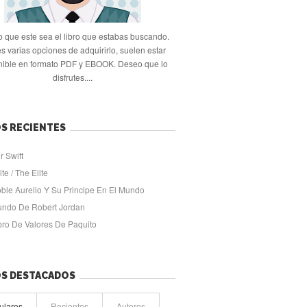
 que este sea el libro que estabas buscando.
s varias opciones de adquirirlo, suelen estar
nible en formato PDF y EBOOK. Deseo que lo
disfrutes....
S RECIENTES
r Swift
ite / The Elite
oble Aurelio Y Su Principe En El Mundo
undo De Robert Jordan
ibro De Valores De Paquito
OS DESTACADOS
ulares
Recientes
Autores