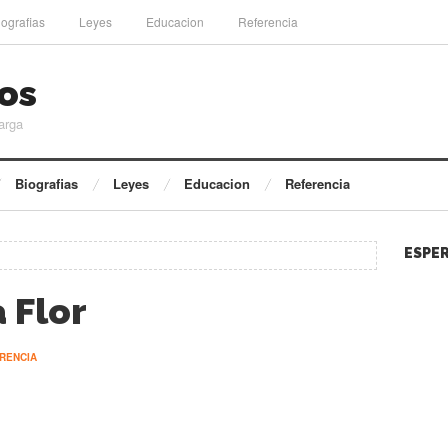
iografias
Leyes
Educacion
Referencia
os
arga
Biografias
Leyes
Educacion
Referencia
ESPER
 Flor
RENCIA