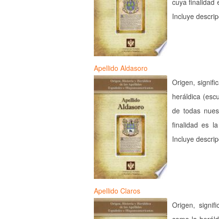
cuya finalidad 
Incluye descri
Apellido Aldasoro
Origen, signifi
heráldica (esc
de todas nues
finalidad es l
Incluye descri
Apellido Claros
Origen, signif