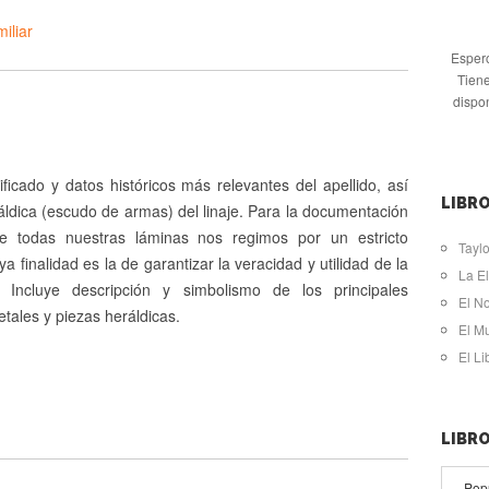
iliar
Espero
Tiene
dispo
ificado y datos históricos más relevantes del apellido, así
LIBRO
ldica (escudo de armas) del linaje. Para la documentación
de todas nuestras láminas nos regimos por un estricto
Taylo
ya finalidad es la de garantizar la veracidad y utilidad de la
La El
. Incluye descripción y simbolismo de los principales
El N
tales y piezas heráldicas.
El M
El L
LIBR
Pop