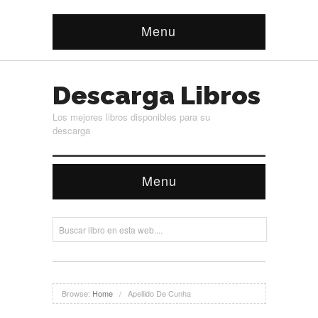
Menu
Descarga Libros
Los mejores libros disponibles para su
descarga
Menu
Browse:
Home
/
Apellido De Cunha