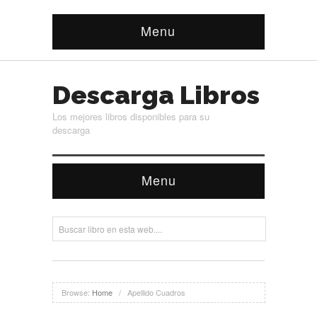
Menu
Descarga Libros
Los mejores libros disponibles para su
descarga
Menu
Browse:
Home
/
Apellido Cuadros