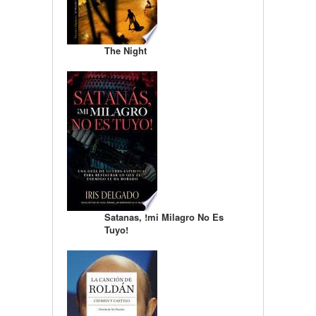
The Night
Satanas, !mi Milagro No Es
Tuyo!