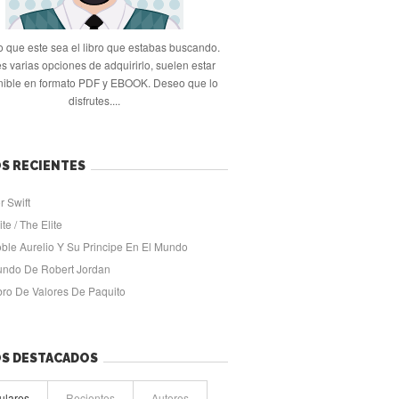
 que este sea el libro que estabas buscando.
s varias opciones de adquirirlo, suelen estar
nible en formato PDF y EBOOK. Deseo que lo
disfrutes....
S RECIENTES
r Swift
ite / The Elite
oble Aurelio Y Su Principe En El Mundo
undo De Robert Jordan
ibro De Valores De Paquito
OS DESTACADOS
ulares
Recientes
Autores