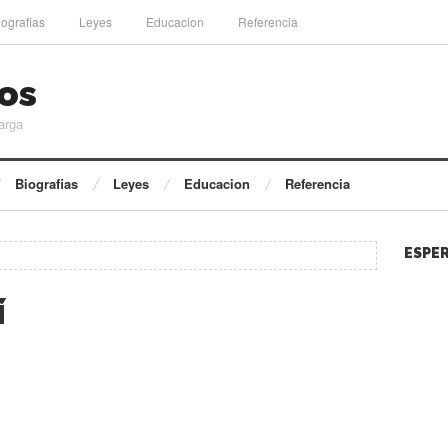
iografias
Leyes
Educacion
Referencia
os
arga
Biografias
Leyes
Educacion
Referencia
ESPER
í