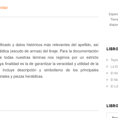
iliar
Espero
Tiene
dispo
ificado y datos históricos más relevantes del apellido, así
LIBRO
ldica (escudo de armas) del linaje. Para la documentación
de todas nuestras láminas nos regimos por un estricto
Taylo
ya finalidad es la de garantizar la veracidad y utilidad de la
La El
. Incluye descripción y simbolismo de los principales
El N
tales y piezas heráldicas.
El M
El L
LIBR
Pop