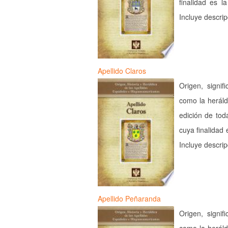
finalidad es l
Incluye descri
Apellido Claros
Origen, signif
como la heráld
edición de tod
cuya finalidad 
Incluye descri
Apellido Peñaranda
Origen, signif