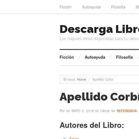
Ficción
Autoayuda
Filosofia
B
Descarga Libr
Los mejores libros disponibles para su desc
Ficción
Autoayuda
Filosofia
Browse:
Home
/
Apellido Corbí
Apellido Corb
Por
en
en Libros de
MAYO 2, 2018
REFERENCIA
Autores del Libro:
Aavv