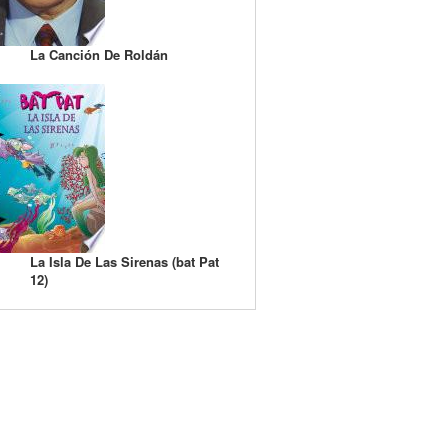
La Canción De Roldán
La Isla De Las Sirenas (bat Pat
12)