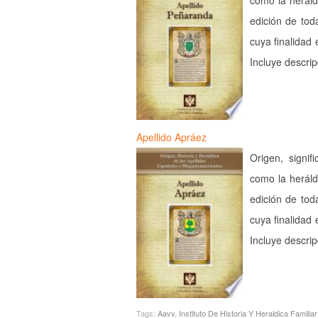
como la heráld
edición de tod
cuya finalidad 
Incluye descri
Apellido Apráez
Origen, signif
como la heráld
edición de tod
cuya finalidad 
Incluye descri
Tags:
Aavv
,
Instituto De Historia Y Heraldica Familiar