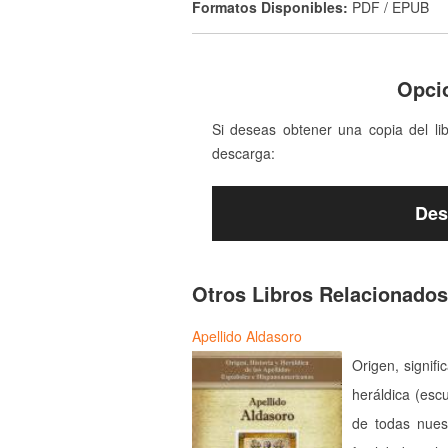
Formatos Disponibles:
PDF / EPUB
Opci
Si deseas obtener una copia del li
descarga:
Des
Otros Libros Relacionados
Apellido Aldasoro
Origen, signifi
heráldica (esc
de todas nues