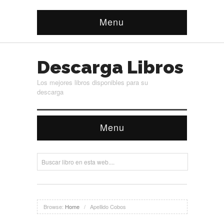
Menu
Descarga Libros
Los mejores libros disponibles para su
descarga
Menu
Browse:
Home
/
Apellido Cobos