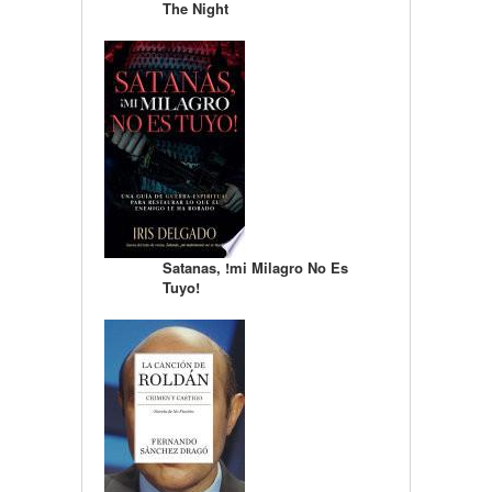
The Night
Satanas, !mi Milagro No Es
Tuyo!