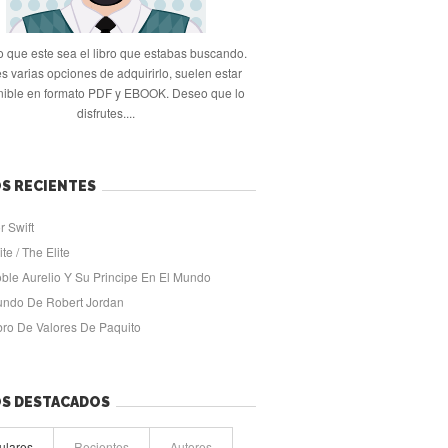
 que este sea el libro que estabas buscando.
s varias opciones de adquirirlo, suelen estar
nible en formato PDF y EBOOK. Deseo que lo
disfrutes....
S RECIENTES
r Swift
ite / The Elite
oble Aurelio Y Su Principe En El Mundo
undo De Robert Jordan
ibro De Valores De Paquito
OS DESTACADOS
ulares
Recientes
Autores