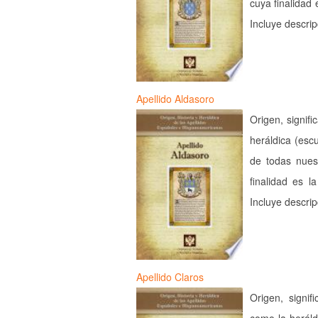
cuya finalidad 
Incluye descri
Apellido Aldasoro
Origen, signifi
heráldica (esc
de todas nues
finalidad es l
Incluye descri
Apellido Claros
Origen, signif