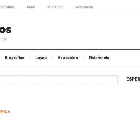
iografias
Leyes
Educacion
Referencia
os
arga
Biografias
Leyes
Educacion
Referencia
ESPER
a
ENCIA