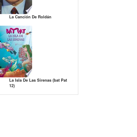
La Canción De Roldán
La Isla De Las Sirenas (bat Pat
12)