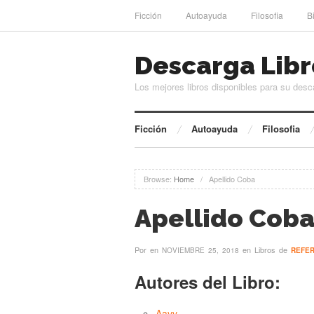
Ficción
Autoayuda
Filosofia
B
Descarga Libr
Los mejores libros disponibles para su desc
Ficción
Autoayuda
Filosofia
Browse:
Home
/
Apellido Coba
Apellido Cob
Por
en
en Libros de
NOVIEMBRE 25, 2018
REFER
Autores del Libro:
Aavv