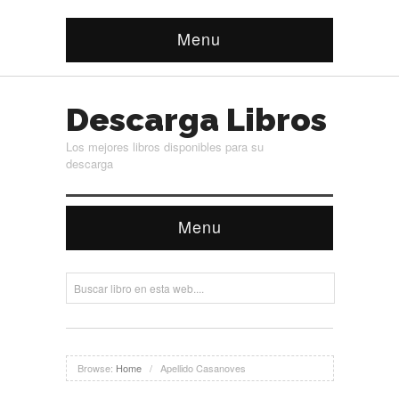
Menu
Descarga Libros
Los mejores libros disponibles para su
descarga
Menu
Browse:
Home
/
Apellido Casanoves