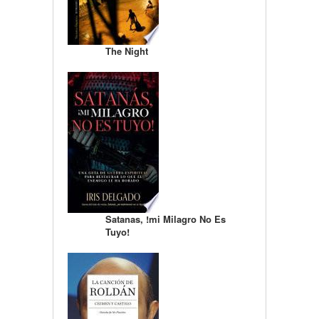
The Night
Satanas, !mi Milagro No Es
Tuyo!