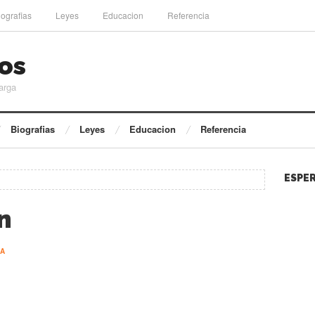
iografias
Leyes
Educacion
Referencia
os
arga
Biografias
Leyes
Educacion
Referencia
ESPER
n
IA