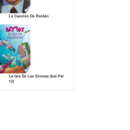
La Canción De Roldán
La Isla De Las Sirenas (bat Pat
12)