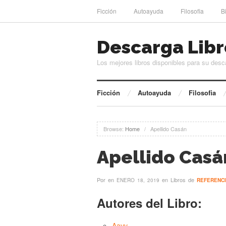
Ficción
Autoayuda
Filosofia
B
Descarga Libr
Los mejores libros disponibles para su desc
Ficción
Autoayuda
Filosofia
Browse:
Home
/
Apellido Casán
Apellido Casá
Por
en
en Libros de
ENERO 18, 2019
REFERENC
Autores del Libro:
Aavv