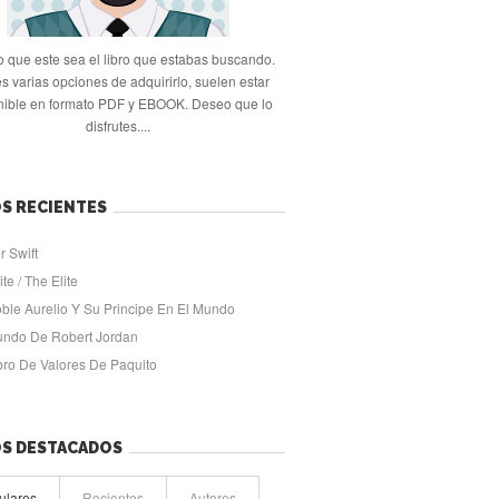
 que este sea el libro que estabas buscando.
s varias opciones de adquirirlo, suelen estar
nible en formato PDF y EBOOK. Deseo que lo
disfrutes....
S RECIENTES
r Swift
ite / The Elite
oble Aurelio Y Su Principe En El Mundo
undo De Robert Jordan
ibro De Valores De Paquito
OS DESTACADOS
ulares
Recientes
Autores