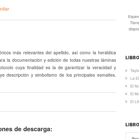
iliar
Espero
Tiene
dispo
tóricos más relevantes del apellido, así como la heráldica
LIBRO
Para la documentación y edición de todas nuestras láminas
otocolo cuya finalidad es la de garantizar la veracidad y
Taylo
luye descripción y simbolismo de los principales esmaltes,
La El
El N
El M
El L
LIBR
ones de descarga:
Pop