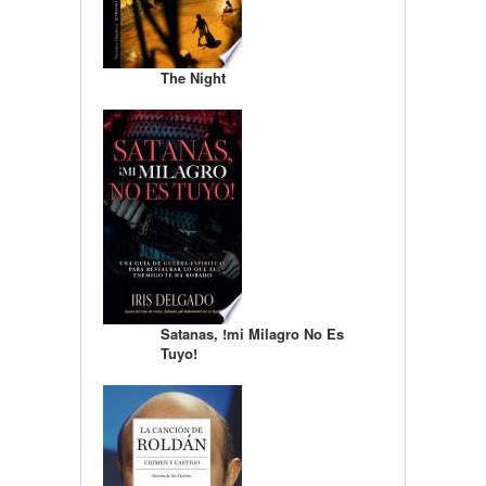
The Night
Satanas, !mi Milagro No Es
Tuyo!