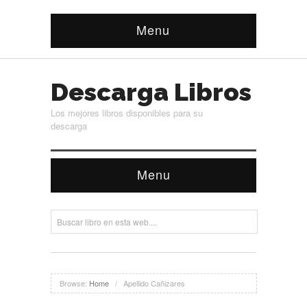
Menu
Descarga Libros
Los mejores libros disponibles para su
descarga
Menu
Browse:
Home
/
Apellido Cañizares