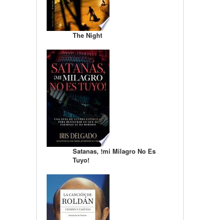
The Night
Satanas, !mi Milagro No Es
Tuyo!