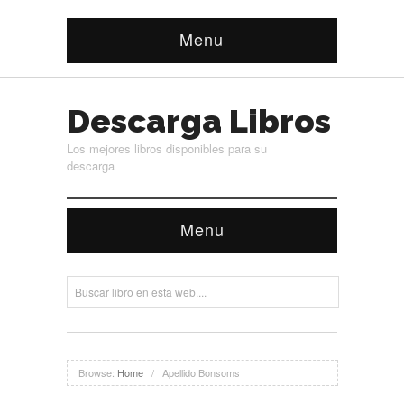
Menu
Descarga Libros
Los mejores libros disponibles para su
descarga
Menu
Browse:
Home
/
Apellido Bonsoms