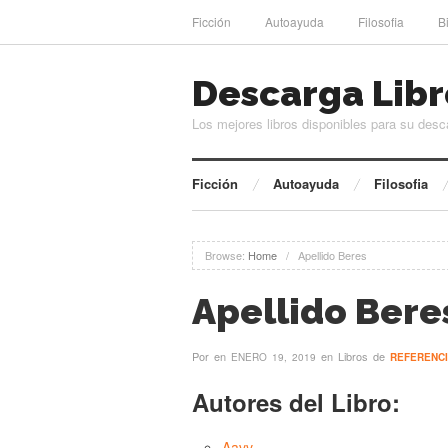
Ficción
Autoayuda
Filosofia
B
Descarga Libr
Los mejores libros disponibles para su desc
Ficción
Autoayuda
Filosofia
Browse:
Home
/
Apellido Beres
Apellido Bere
Por
en
en Libros de
ENERO 19, 2019
REFERENC
Autores del Libro:
Aavv