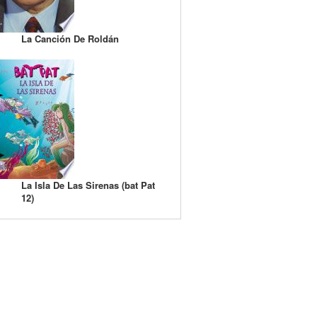
La Canción De Roldán
La Isla De Las Sirenas (bat Pat
12)