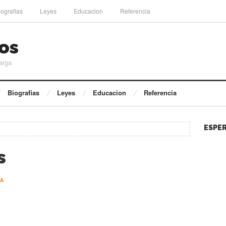
iografias
Leyes
Educacion
Referencia
os
arga
Biografias
Leyes
Educacion
Referencia
ESPER
s
IA