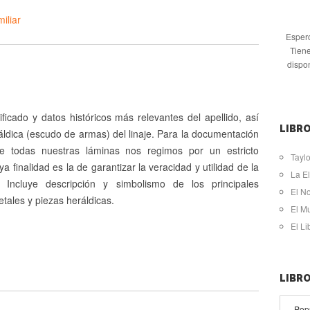
iliar
Espero
Tiene
dispo
ificado y datos históricos más relevantes del apellido, así
LIBRO
ldica (escudo de armas) del linaje. Para la documentación
de todas nuestras láminas nos regimos por un estricto
Taylo
ya finalidad es la de garantizar la veracidad y utilidad de la
La El
. Incluye descripción y simbolismo de los principales
El N
tales y piezas heráldicas.
El M
El L
LIBR
Pop