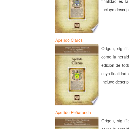
finalidad es l
Incluye descri
Apellido Claros
Origen, signif
como la heráld
edición de tod
cuya finalidad 
Incluye descri
Apellido Peñaranda
Origen, signif