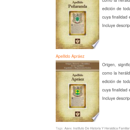
como la heráld
edición de tod
cuya finalidad 
Incluye descri
Apellido Apráez
Origen, signif
como la heráld
edición de tod
cuya finalidad 
Incluye descri
Tags:
Aavv
,
Instituto De Historia Y Heraldica Familiar