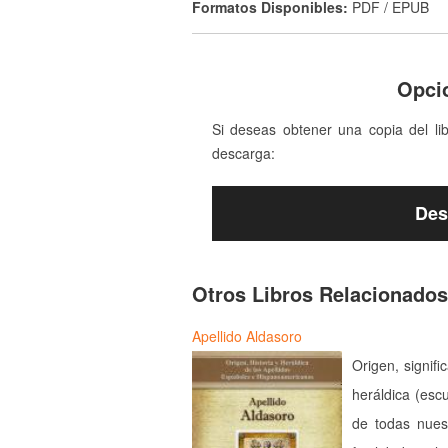
Formatos Disponibles:
PDF / EPUB
Opci
Si deseas obtener una copia del li
descarga:
Des
Otros Libros Relacionados
Apellido Aldasoro
Origen, signifi
heráldica (esc
de todas nues