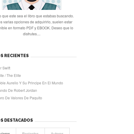
 que este sea el libro que estabas buscando.
s varias opciones de adquirirlo, suelen estar
nible en formato PDF y EBOOK. Deseo que lo
disfrutes....
S RECIENTES
r Swift
ite / The Elite
oble Aurelio Y Su Principe En El Mundo
undo De Robert Jordan
ibro De Valores De Paquito
OS DESTACADOS
ulares
Recientes
Autores