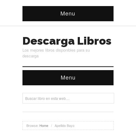
Menu
Descarga Libros
Los mejores libros disponibles para su
descarga
Menu
Browse:
Home
/
Apellido Bayo