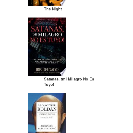
The Night
Satanas, !mi Milagro No Es
Tuyo!