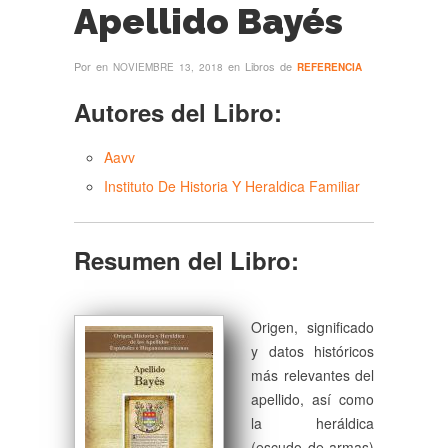
Apellido Bayés
Por
en
en Libros de
NOVIEMBRE 13, 2018
REFERENCIA
Autores del Libro:
Aavv
Instituto De Historia Y Heraldica Familiar
Resumen del Libro:
Origen, significado
y datos históricos
más relevantes del
apellido, así como
la heráldica
(escudo de armas)