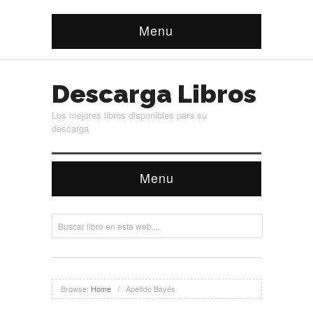
Menu
Descarga Libros
Los mejores libros disponibles para su
descarga
Menu
Browse:
Home
/
Apellido Bayés