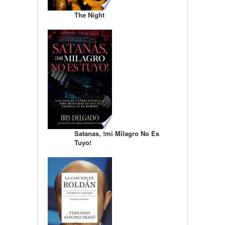
The Night
Satanas, !mi Milagro No Es
Tuyo!