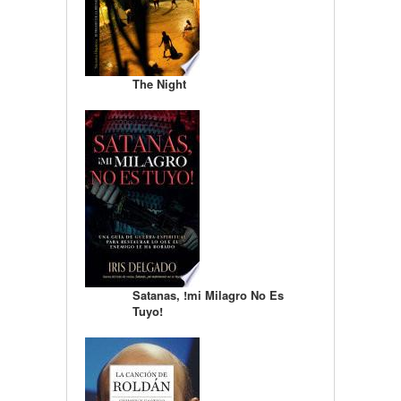
The Night
Satanas, !mi Milagro No Es
Tuyo!