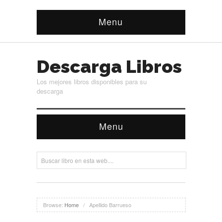
Menu
Descarga Libros
Los mejores libros disponibles para su
descarga
Menu
Browse:
Home
/
Apellido Barrueso