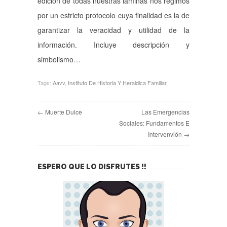
edición de todas nuestras láminas nos regimos
por un estricto protocolo cuya finalidad es la de
garantizar la veracidad y utilidad de la
información. Incluye descripción y
simbolismo…
Tags:
Aavv
,
Instituto De Historia Y Heraldica Familiar
← Muerte Dulce
Las Emergencias
Sociales: Fundamentos E
Intervenvión →
ESPERO QUE LO DISFRUTES !!