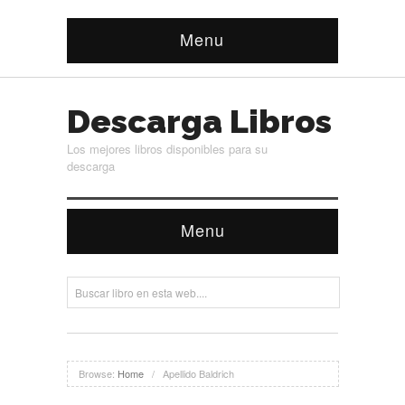
Menu
Descarga Libros
Los mejores libros disponibles para su
descarga
Menu
Browse:
Home
/
Apellido Baldrich