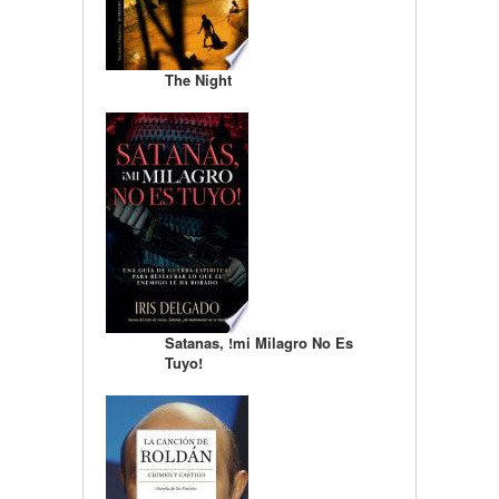
The Night
Satanas, !mi Milagro No Es
Tuyo!