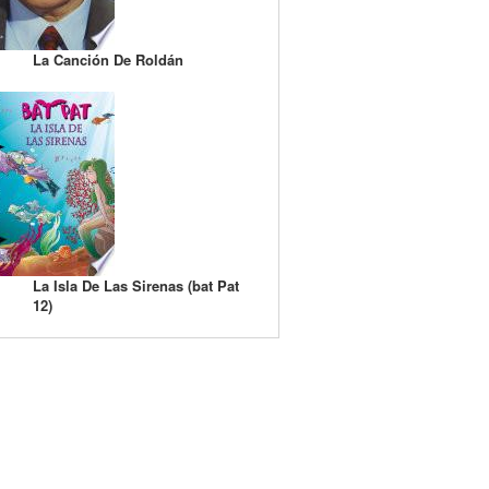
La Canción De Roldán
La Isla De Las Sirenas (bat Pat
12)