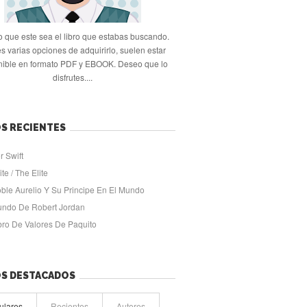
 que este sea el libro que estabas buscando.
s varias opciones de adquirirlo, suelen estar
nible en formato PDF y EBOOK. Deseo que lo
disfrutes....
S RECIENTES
r Swift
ite / The Elite
oble Aurelio Y Su Principe En El Mundo
undo De Robert Jordan
ibro De Valores De Paquito
OS DESTACADOS
ulares
Recientes
Autores