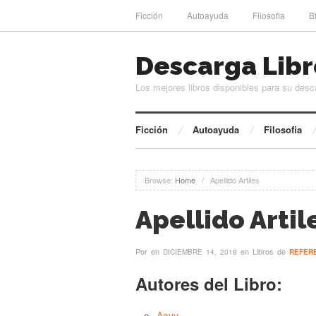
Ficción
Autoayuda
Filosofia
B
Descarga Libr
Los mejores libros disponibles para su desc
Ficción
Autoayuda
Filosofia
Browse:
Home
/
Apellido Artiles
Apellido Artil
Por
en
en Libros de
DICIEMBRE 14, 2018
REFER
Autores del Libro:
Aavv