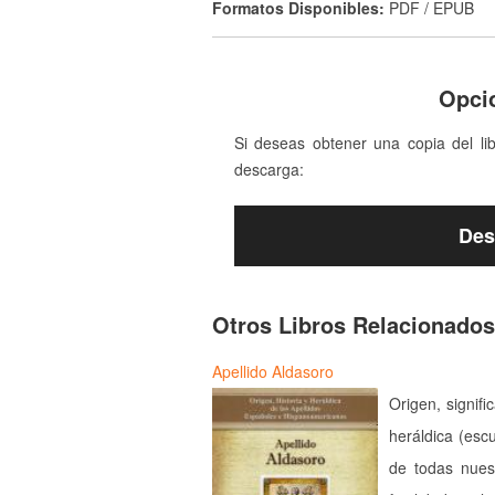
Formatos Disponibles:
PDF / EPUB
Opci
Si deseas obtener una copia del li
descarga:
Des
Otros Libros Relacionados
Apellido Aldasoro
Origen, signifi
heráldica (esc
de todas nues