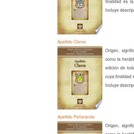
finalidad es l
Incluye descri
Apellido Claros
Origen, signif
como la heráld
edición de tod
cuya finalidad 
Incluye descri
Apellido Peñaranda
Origen, signif