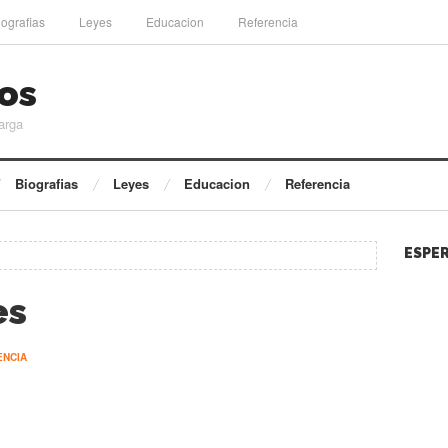
iografias
Leyes
Educacion
Referencia
os
arga
Biografias
Leyes
Educacion
Referencia
ESPER
es
ENCIA