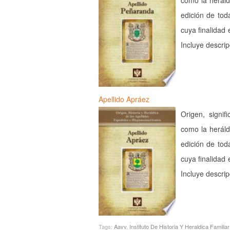
como la heráld
edición de tod
cuya finalidad 
Incluye descri
Apellido Apráez
Origen, signif
como la heráld
edición de tod
cuya finalidad 
Incluye descri
Tags:
Aavv
,
Instituto De Historia Y Heraldica Familiar