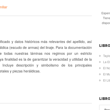
iliar
Espero
Tiene
dispo
ificado y datos históricos más relevantes del apellido, así
LIBRO
ldica (escudo de armas) del linaje. Para la documentación
de todas nuestras láminas nos regimos por un estricto
Taylo
ya finalidad es la de garantizar la veracidad y utilidad de la
La El
. Incluye descripción y simbolismo de los principales
El N
tales y piezas heráldicas.
El M
El L
LIBR
Pop