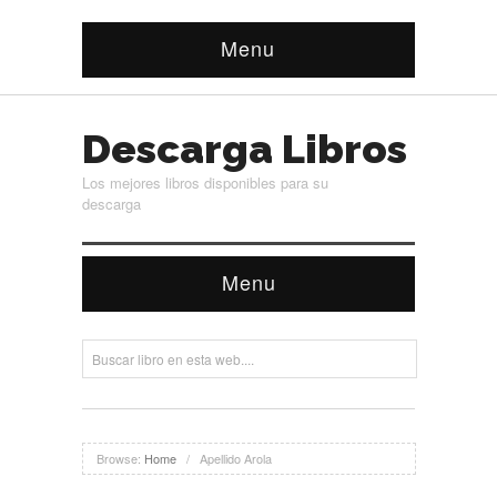
Menu
Descarga Libros
Los mejores libros disponibles para su
descarga
Menu
Browse:
Home
/
Apellido Arola