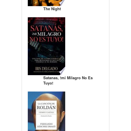
The Night
Satanas, !mi Milagro No Es
Tuyo!