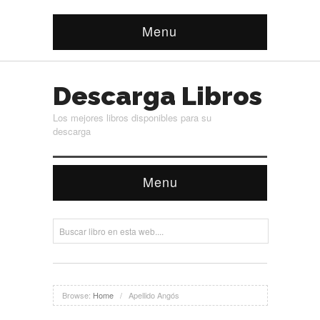
Menu
Descarga Libros
Los mejores libros disponibles para su
descarga
Menu
Browse:
Home
/
Apellido Angós