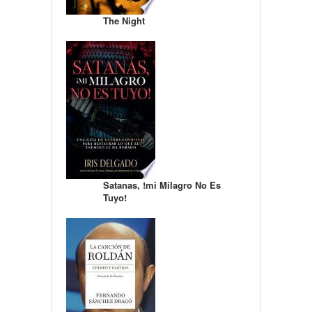
The Night
Satanas, !mi Milagro No Es
Tuyo!